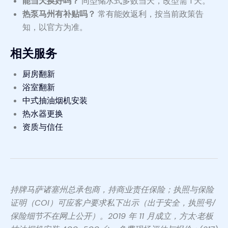
能当天换好吗？
同型储水式多数当天，改型需 1 天。
热泵马州有补贴吗？
常有能效返利，按当前政策告
知，以官方为准。
相关服务
厨房翻新
浴室翻新
中式抽油烟机安装
热水器更换
资质与信任
持牌马萨诸塞州总承包商，持商业责任保险；执照与保险
证明（COI）可应客户要求私下出示（出于安全，执照号/
保险细节不在网上公开）。2019 年 11 月成立，方太·老板