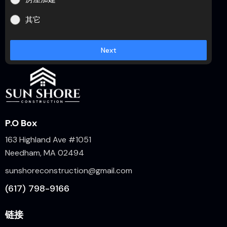
其它
Next
P.O Box
163 Highland Ave #1051
Needham, MA 02494
sunshoreconstruction@gmail.com
(617) 798-9166
链接