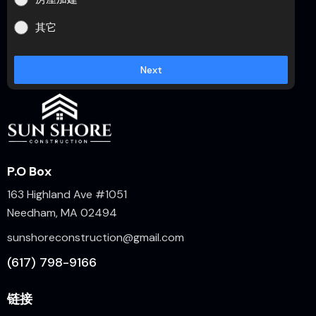
其它
Next
P.O Box
163 Highland Ave #1051
Needham, MA 02494
sunshoreconstruction@gmail.com
(617) 798-9166
链接