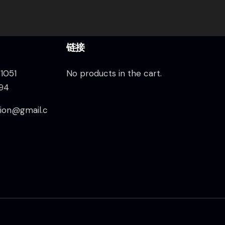
链接
1051
No products in the cart.
94
ion@gmail.c