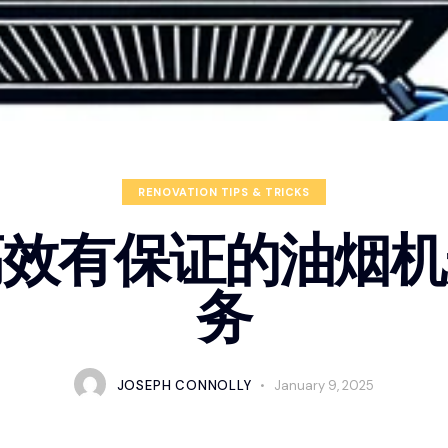
RENOVATION TIPS & TRICKS
高效有保证的油烟机
务
JOSEPH CONNOLLY
January 9, 2025