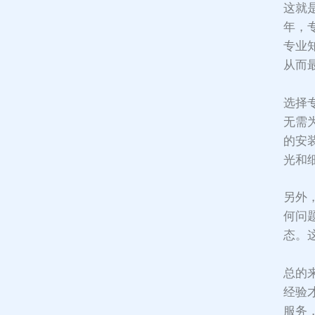
这就
年，
专业
从而
选择
无需
的安
光和
另外
何问
态。
总的
经验
服务