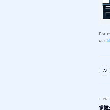
For 
our
PRE
掌握