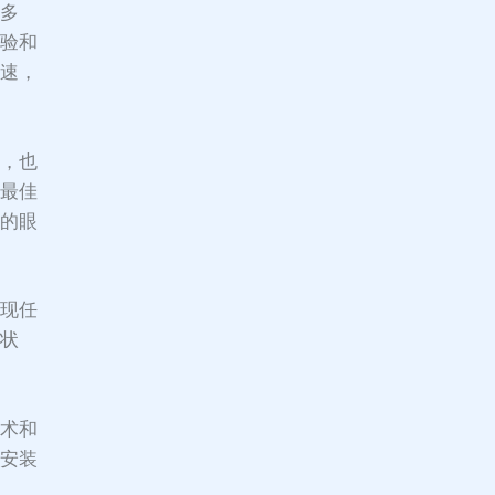
业多
经验和
快速，
题，也
出最佳
业的眼
出现任
常状
技术和
机安装