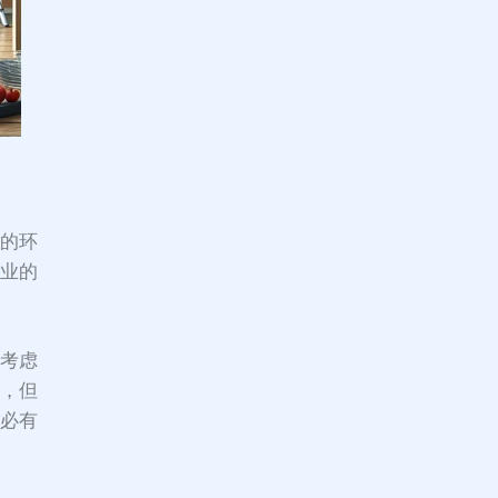
小的环
专业的
否考虑
务，但
未必有