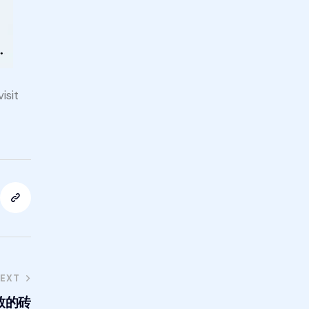
sit
EXT
致的砖