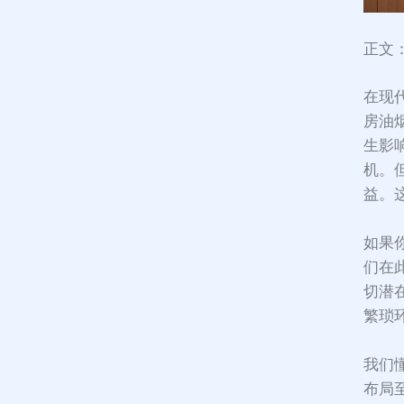
正文
在现
房油
生影
机。
益。
如果
们在
切潜
繁琐
我们
布局