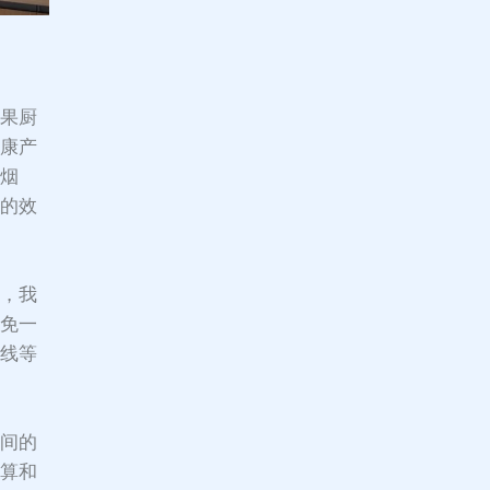
如果厨
健康产
的烟
大的效
家，我
避免一
布线等
空间的
计算和