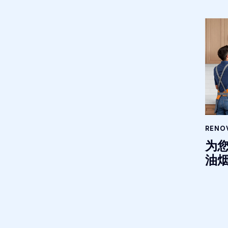
RENOV
为
油