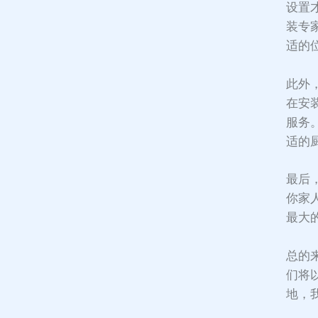
设置
装专
适的
此外
在安
服务
适的
最后
你家
最大
总的
们将
地，