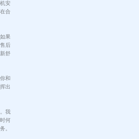
烟机安
装在合
。如果
的售后
清新舒
乎你和
发挥出
择。我
何时何
服务。