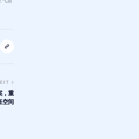
房空气质
EXT
案，重
饪空间