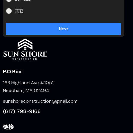
其它
Next
P.O Box
163 Highland Ave #1051
Needham, MA 02494
sunshoreconstruction@gmail.com
(617) 798-9166
链接