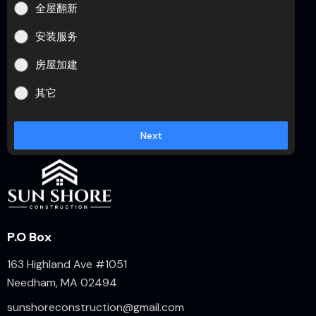
全屋翻新
安装服务
房屋加建
其它
Next
P.O Box
163 Highland Ave #1051
Needham, MA 02494
sunshoreconstruction@gmail.com