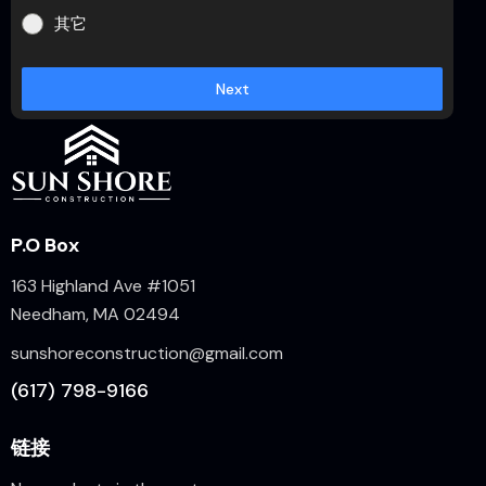
其它
Next
P.O Box
163 Highland Ave #1051
Needham, MA 02494
sunshoreconstruction@gmail.com
(617) 798-9166
链接