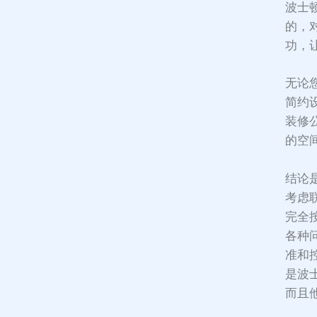
波士
的，
功，
无论
简约
装修
的空
结论
考虑
完全
各种
准和
是波
而且