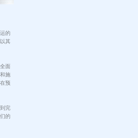
幸运的
司
以其
行全面
计和施
持在预
直到完
它们的