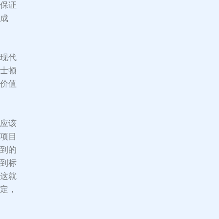
有保证
的成
的现代
波士顿
和价值
你应该
的项目
遇到的
达到标
。这就
肯定，