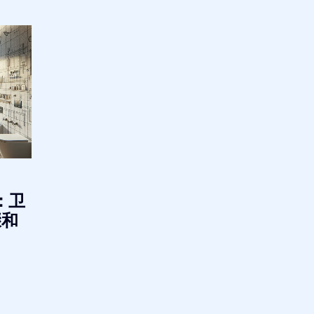
：卫
骤和