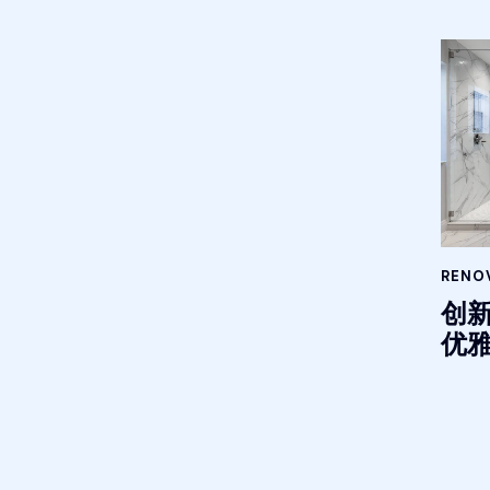
RENOV
创
优