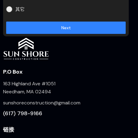
其它
Next
P.O Box
163 Highland Ave #1051
Needham, MA 02494
sunshoreconstruction@gmail.com
(617) 798-9166
链接