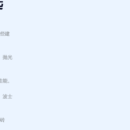
选
一些建
、抛光
性能。
。波士
瓷砖