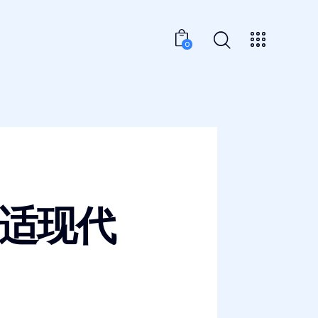
0
适现代