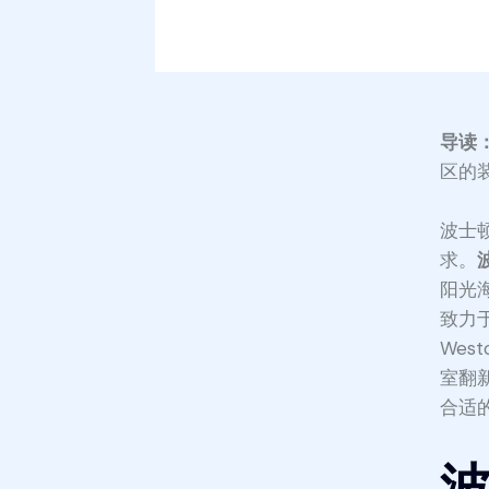
导读
区的
波士
求。
阳光海
致力于为N
West
室翻
合适