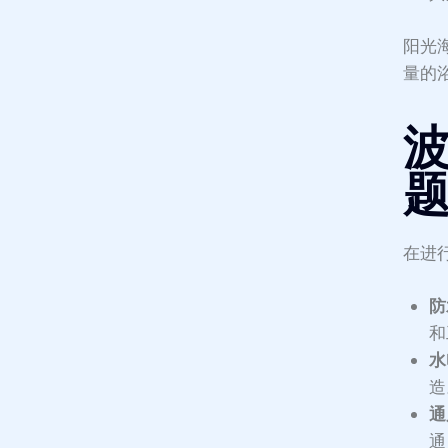
阳光
量的
在进
防
和
水
造
通
通