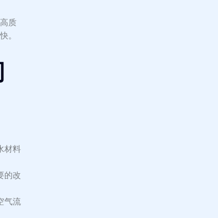
供高质
愉快。
问
水材料
要的改
空气流