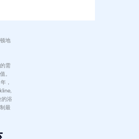
士顿地
活的需
价值。
多年，
line,
专业的浴
定制最
流