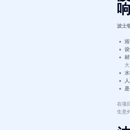
波士
浴
设
材
大
水
人
是
在项
生意