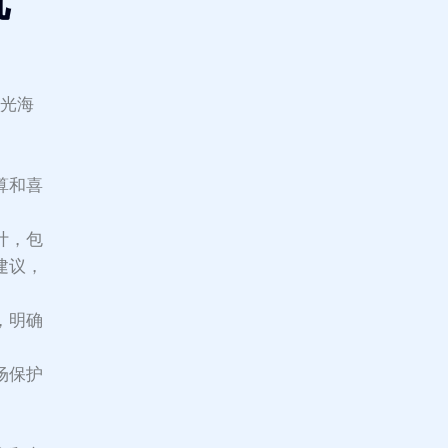
阳光海
算和喜
计，包
建议，
，明确
场保护