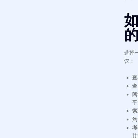
选择
议：
查
查
阅
平
索
沟
考
其