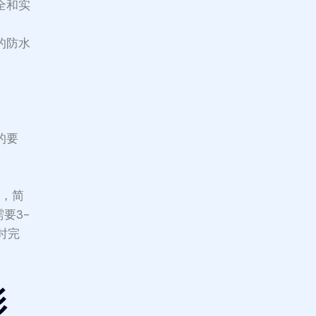
全和实
的防水
的要
说，简
要3-
时完
影