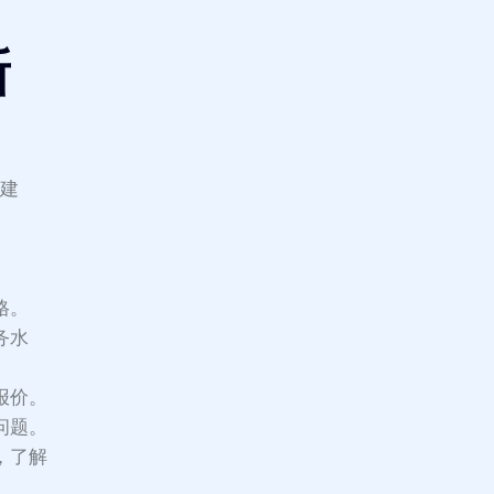
新
些建
格。
务水
报价。
问题。
，了解