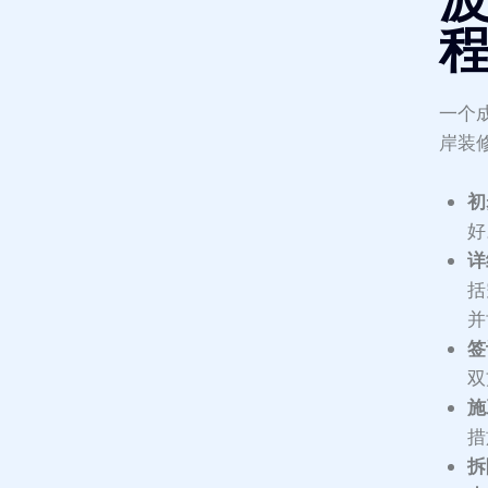
一个
岸装
初
好
详
括
并
签
双
施
措
拆