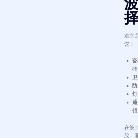
浴室
议：
瓷
砖
卫
防
灯
通
顿
在波
胶，