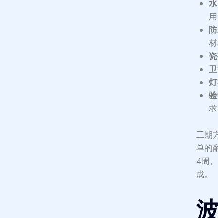
水
用
防
材
瓷
卫
灯
验
求
工期
单的
4周
成。