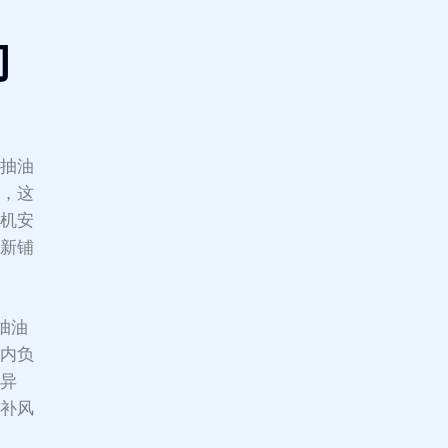
的
代抽油
理，这
烟机安
重新铺
抽油
室内负
作异
的补风