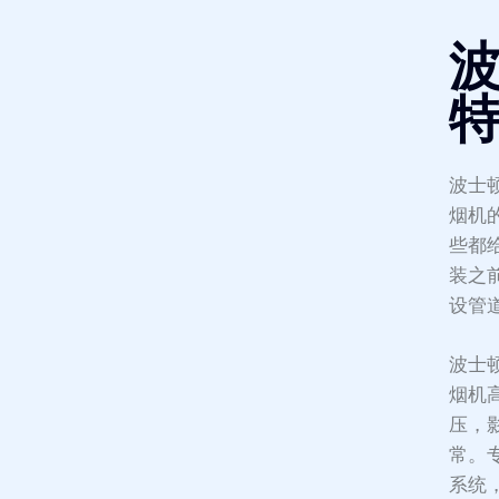
波士
烟机
些都
装之
设管
波士顿
烟机
压，
常。
系统