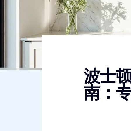
波士
南：