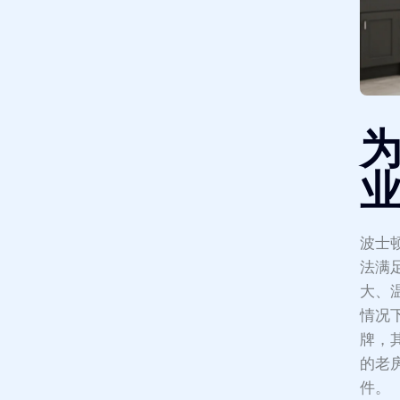
波士
法满
大、
情况
牌，
的老
件。