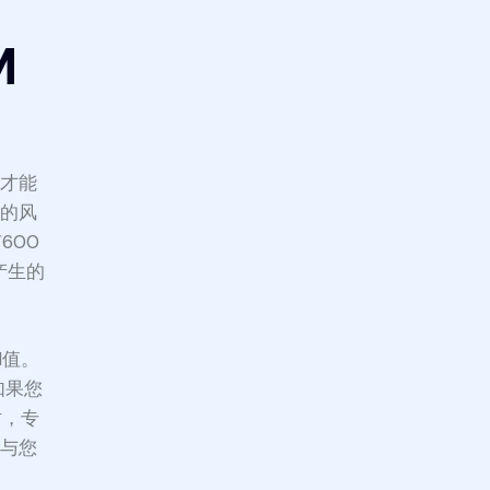
M
机才能
机的风
600
产生的
M值。
如果您
时，专
能与您