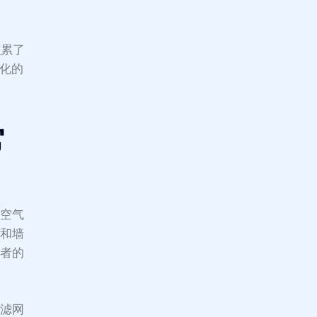
积累了
优化的
常
房空气
柜和墙
饪者的
洁滤网