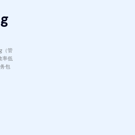
g
g（管
效率低
服务包