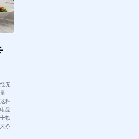
专
已经无
烟量
在这种
厨电品
波士顿
通风条