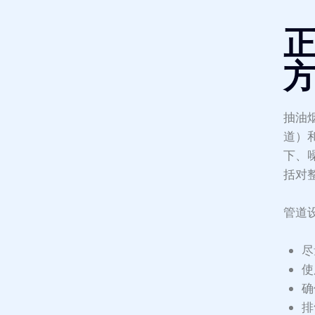
正
抽油
道）
下、
括对
管道
尽
使
确
排