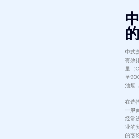
中
中式
有效
量（
至9
油烟
在选
一般
经常
业的
的烹