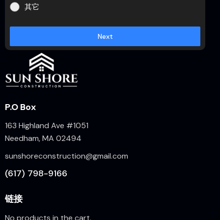
其它
Next
P.O Box
163 Highland Ave #1051
Needham, MA 02494
sunshoreconstruction@gmail.com
(617) 798-9166
链接
No products in the cart.