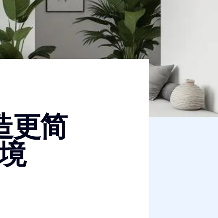
造更简
境