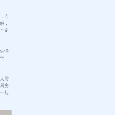
机，专
理解，
完全定
提供详
做什
您无需
现厨房
们一起