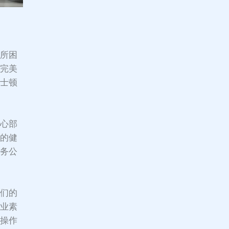
况所困
计完美
波士顿
核心部
人的健
服务公
我们的
专业素
的操作