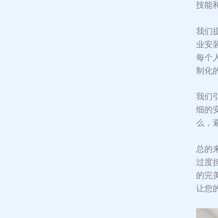
技能
我们
业安
每个
制化
我们
细的
么，
总的
过度
的完
让您