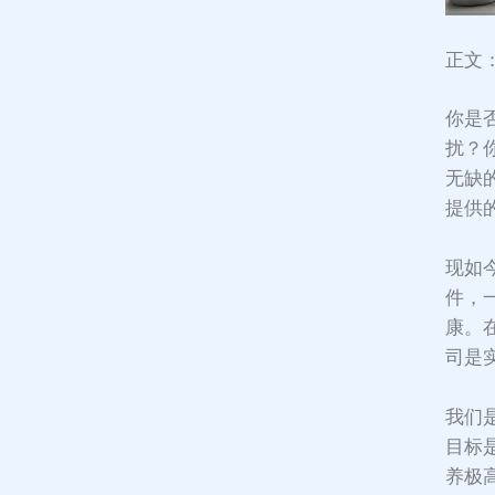
正文
你是
扰？
无缺
提供
现如
件，
康。
司是
我们
目标
养极