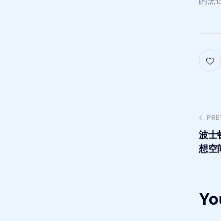
的烹饪环
PRE
波士
想空
Yo