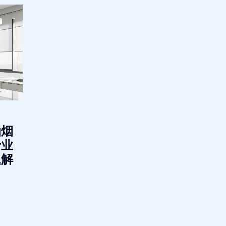
油烟
专业
题解