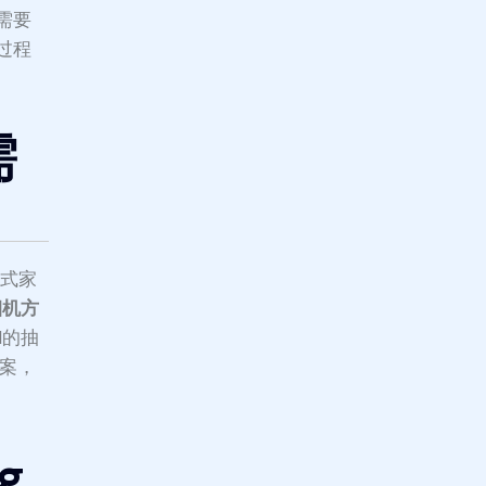
需要
过程
需
中式家
烟机方
M的抽
方案，
g