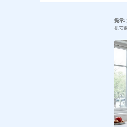
提示:
机安