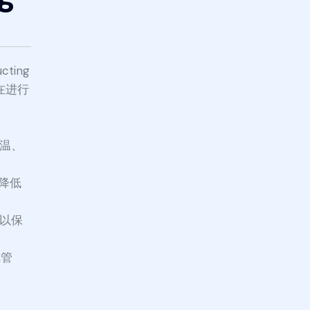
ting
在进行
高温、
降低
，以保
风管