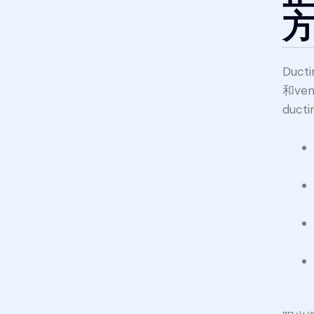
Duc
和v
duc