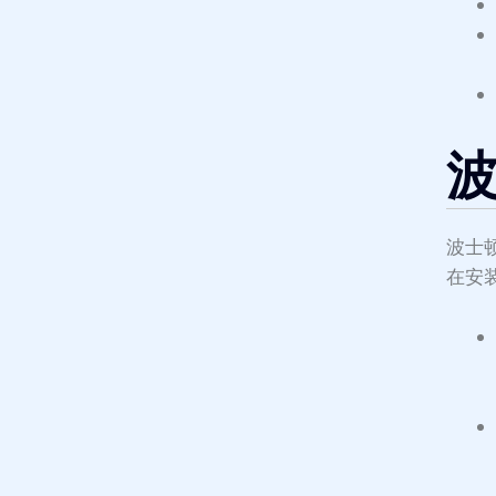
波士
在安