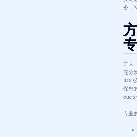
务，特
方
方太
充分
40
保您
duc
专业