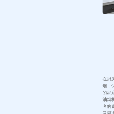
在厨
烟，
的家
油烟
者的青
及周边