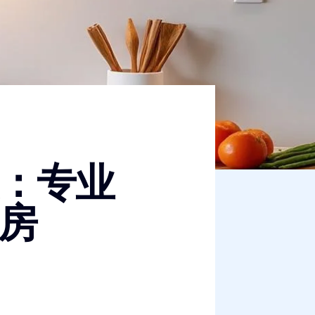
：专业
房