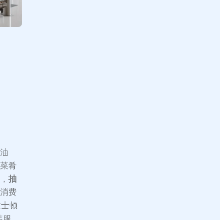
走油
式菜肴
中，
抽
多消费
于波士顿
安装服