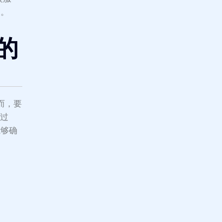
装。
机的
而，要
超过
能够确
供