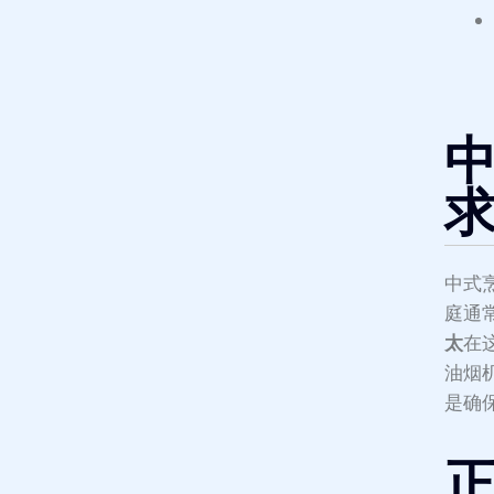
中
中式
庭通
太
在
油烟机
是确
正