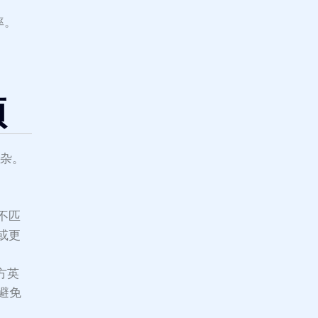
率。
项
复杂。
不匹
或更
方英
以避免