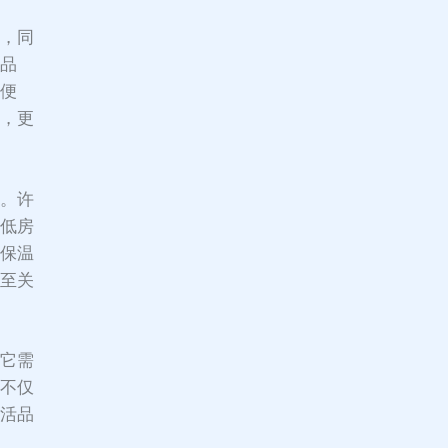
格，同
活品
活便
间，更
效。许
降低房
和保温
境至关
，它需
屋不仅
生活品