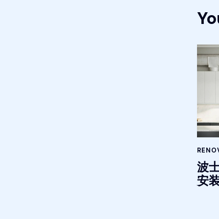
Yo
RENOV
波
安