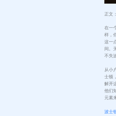
正文
在一
样，
这一
间。
不失
从小
士顿
解开
他们
元素
波士