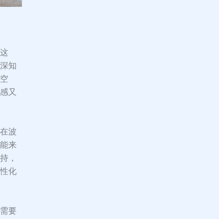
顿这
们深知
住空
适感又
。在波
技能来
保持，
个性化
你需要