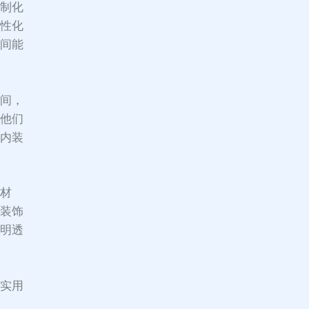
定制化
个性化
空间能
空间，
映他们
室内装
的材
家装饰
、明透
。
、实用