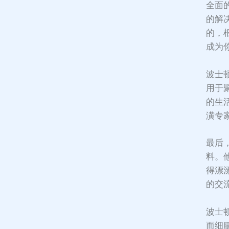
全面
的解
的，
成为
波士
用于
的生
潢专
最后
料。
得漂
的交
波士
而细