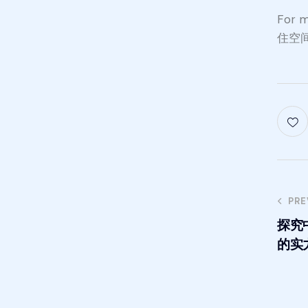
For
住空间,
PRE
探究
的实