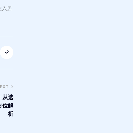
学注入居
EXT
：从选
方位解
析