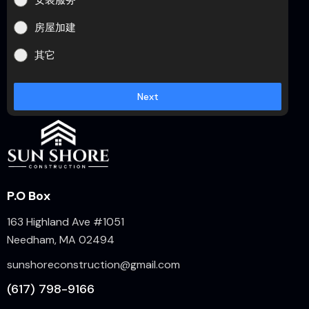
房屋加建
其它
Next
P.O Box
163 Highland Ave #1051
Needham, MA 02494
sunshoreconstruction@gmail.com
(617) 798-9166