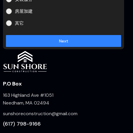
房屋加建
其它
Next
P.O Box
163 Highland Ave #1051
Needham, MA 02494
sunshoreconstruction@gmail.com
(617) 798-9166