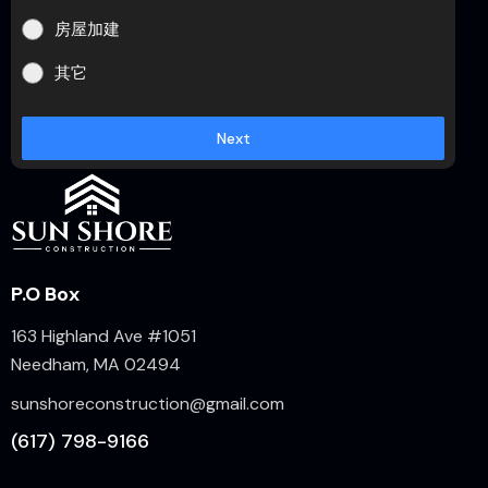
房屋加建
其它
Next
P.O Box
163 Highland Ave #1051
Needham, MA 02494
sunshoreconstruction@gmail.com
(617) 798-9166