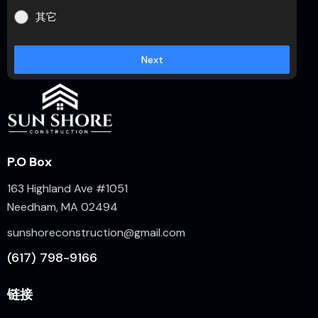
其它
Next
P.O Box
163 Highland Ave #1051
Needham, MA 02494
sunshoreconstruction@gmail.com
(617) 798-9166
链接