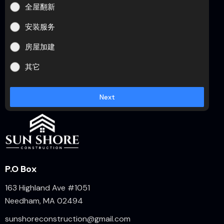
全屋翻新
安装服务
房屋加建
其它
Next
P.O Box
163 Highland Ave #1051
Needham, MA 02494
sunshoreconstruction@gmail.com