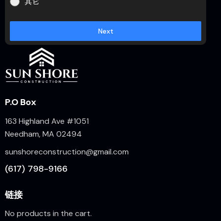
其它
Next
P.O Box
163 Highland Ave #1051
Needham, MA 02494
sunshoreconstruction@gmail.com
(617) 798-9166
链接
No products in the cart.