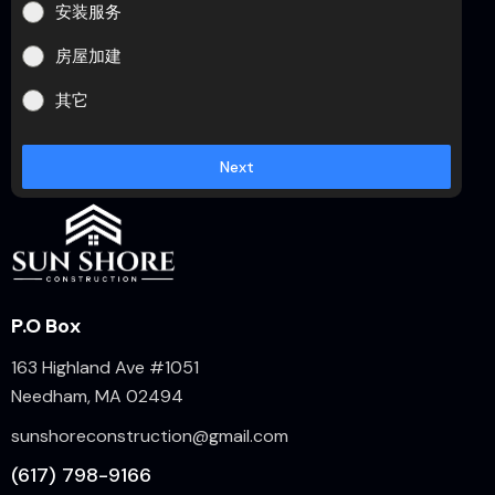
安装服务
房屋加建
其它
Next
P.O Box
163 Highland Ave #1051
Needham, MA 02494
sunshoreconstruction@gmail.com
(617) 798-9166