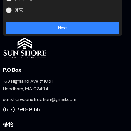
其它
Next
P.O Box
163 Highland Ave #1051
Needham, MA 02494
sunshoreconstruction@gmail.com
(617) 798-9166
链接