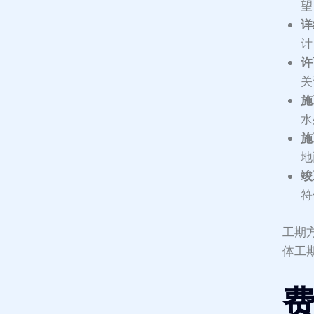
望
详
计
许
关
施
水
施
地
竣
符
工期
体工