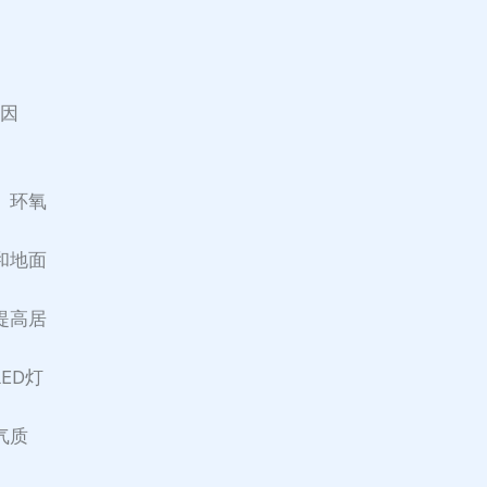
等因
、环氧
和地面
提高居
ED灯
气质