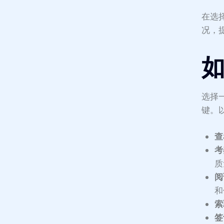
在选
况，
选择
键。
查
考
质
阅
和
索
签