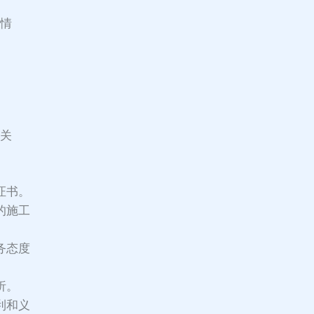
体情
的关
证书。
的施工
务态度
析。
利和义