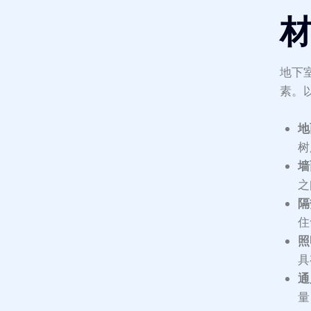
地下
素。
地
树
墙
之
隔
住
照
具
通
量