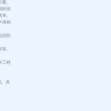
方案。
细的设
清单。
申请相
包括防
安装、
有工程
间。具
。