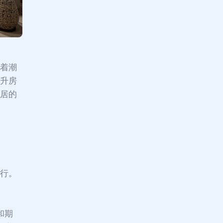
在着潮
提升房
宜居的
执行。
和期