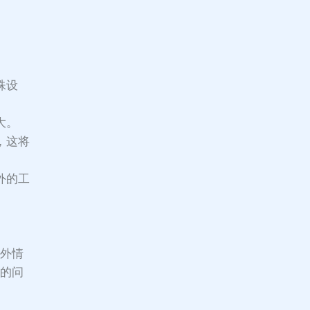
。
殊设
大。
，这将
外的工
。
意外情
缺的问