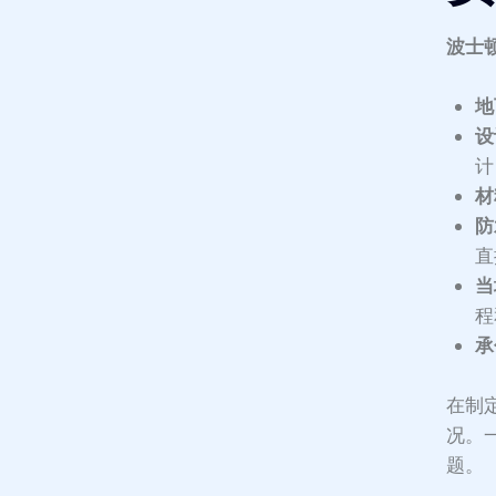
波士
地
设
计
材
防
直
当
程
承
在制
况。
题。