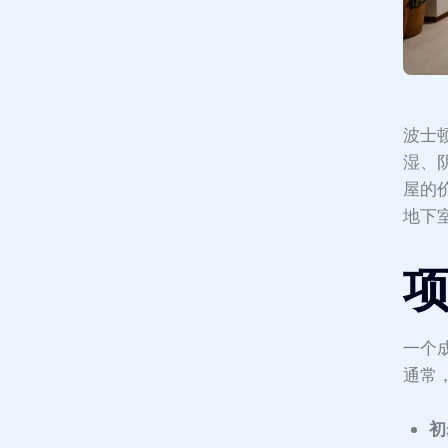
波士
湿、
屋的
地下
一个
通常
初