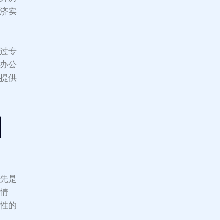
经济实
经过专
程办公
您提供
目
首先是
水情
对性的