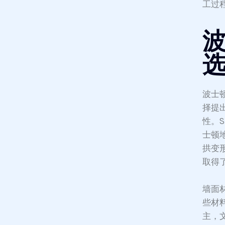
工过
波士
择提
性。
士顿
拱变
取得
墙面
些材
主，