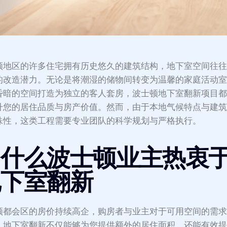
顿地区的许多住宅拥有历史悠久的建筑结构，地下室空间往
的改造潜力。无论是将潮湿的储物间转变为温馨的家庭活动
昏暗的空间打造为独立的客人套房，波士顿地下室翻新项目
升您的居住品质与房产价值。然而，由于本地气候特点与建
殊性，这类工程需要专业团队的科学规划与严格执行。
为什么波士顿业主热衷
地下室翻新
顿都会区的房价持续高企，购房者与业主对于可用空间的需
。地下室翻新不仅能够为您提供额外的居住面积，还能有效