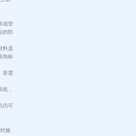
坏或管
业的防
材料选
装饰标
。若需
。
系统，
后仍可
应对施