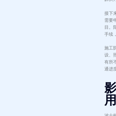
接下
需要
目。
手续
施工
设、
有所
通进
波士