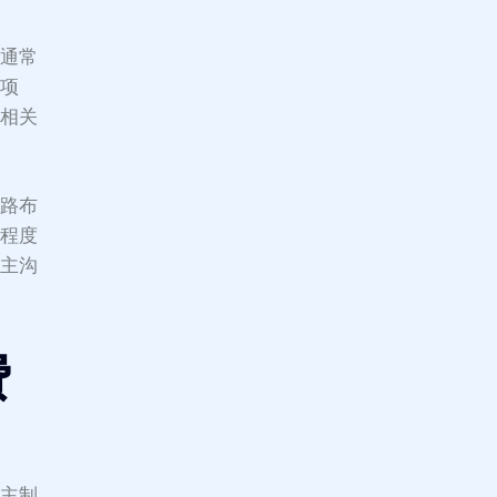
程通常
的项
成相关
电路布
杂程度
业主沟
费
业主制