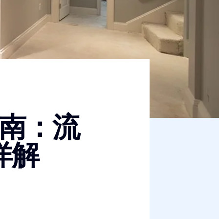
南：流
详解