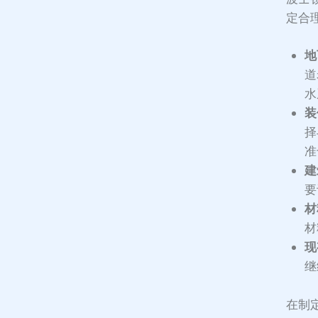
定合
地
道
水
装
择
准
建
要
材
材
现
继
在制