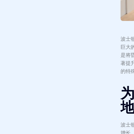
波士
巨大
是将
著提
的特
波士
增长