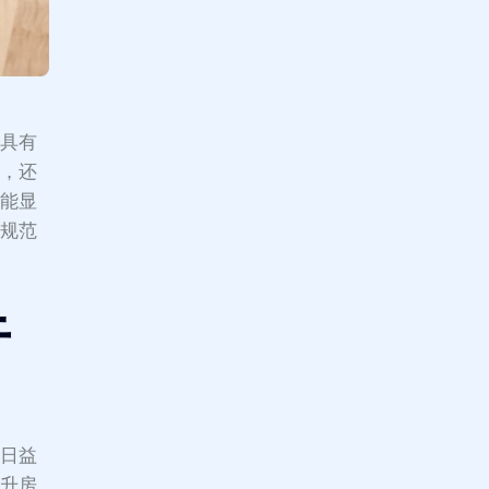
往具有
室，还
都能显
筑规范
于
求日益
提升房