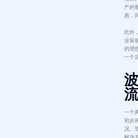
产的
惠，
此外
业装
的理
一个
一个
初步
况、
解决