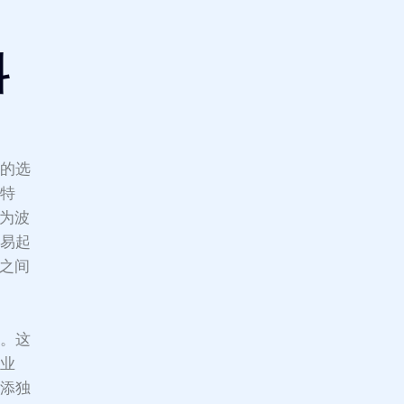
料
料的选
磨特
成为波
容易起
性之间
统。这
的业
增添独