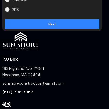
其它
Next
P.O Box
163 Highland Ave #1051
Needham, MA 02494
sunshoreconstruction@gmail.com
(617) 798-9166
链接