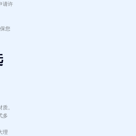
申请许
确保您
选
：
材质。
式多
大理