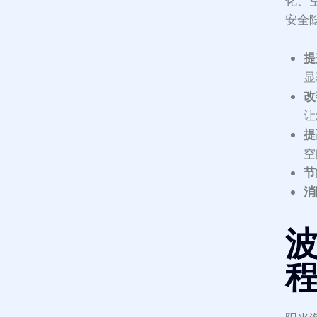
化、
安全
提
显
改
让
提
空
节
消