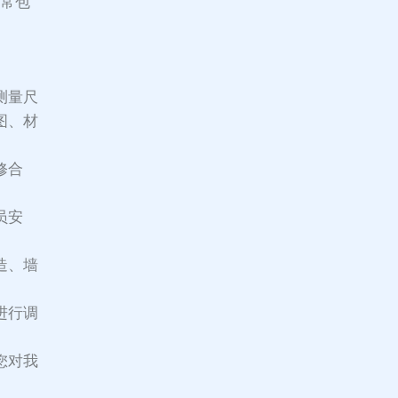
通常包
测量尺
图、材
修合
员安
造、墙
进行调
您对我