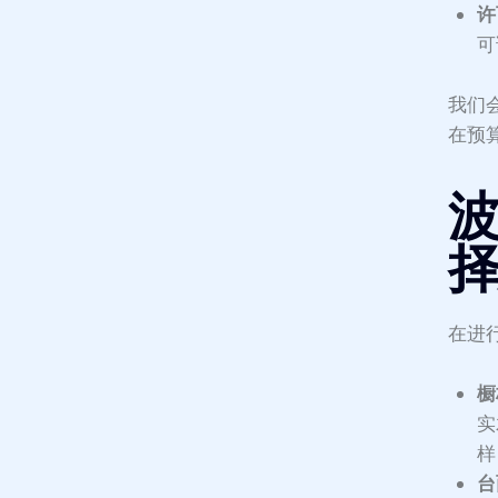
许
可
我们
在预
在进
橱
实
样
台