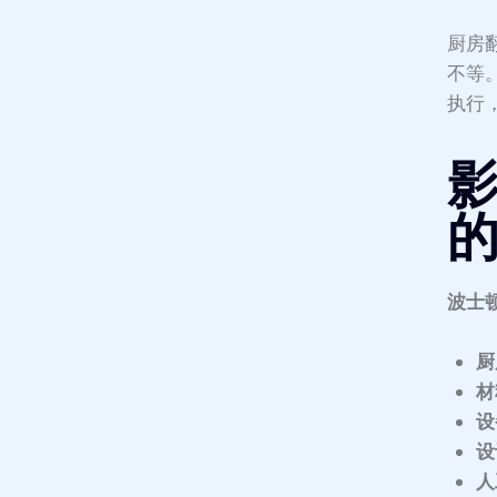
厨房
不等
执行
波士
厨
材
设
设
人