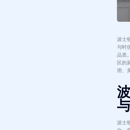
波士
与时
品质。
区的
用、
波士