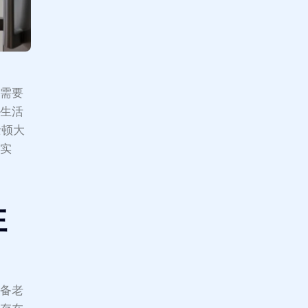
，需要
的生活
士顿大
个实
性
设备老