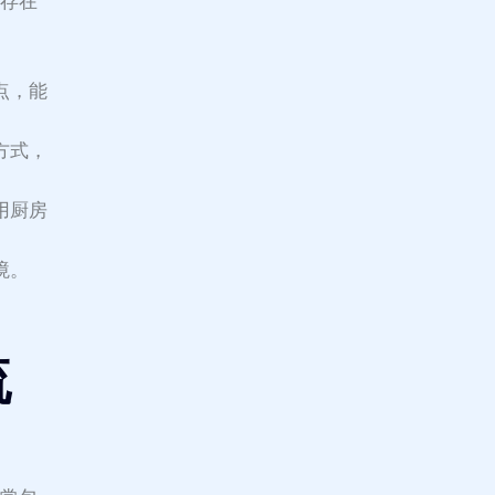
能存在
点，能
方式，
用厨房
境。
流