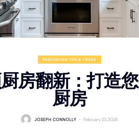
RENOVATION TIPS & TRICKS
顿厨房翻新：打造您
厨房
JOSEPH CONNOLLY
February 23, 2026