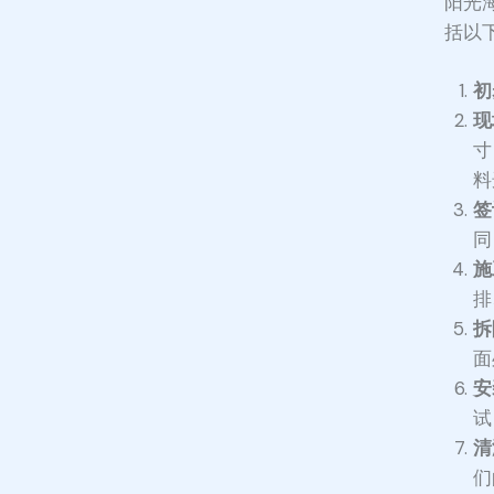
阳光
括以
初
现
寸
料
签
同
施
排
拆
面
安
试
清
们