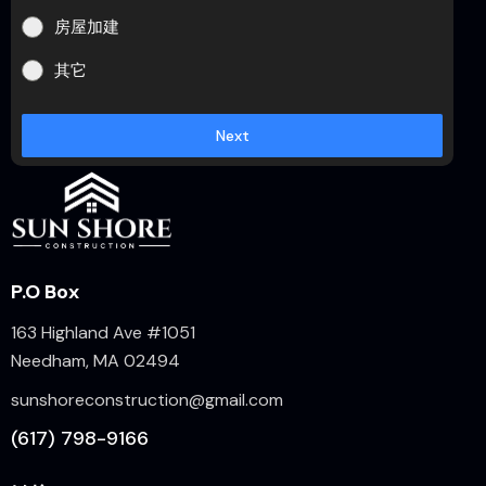
房屋加建
其它
Next
P.O Box
163 Highland Ave #1051
Needham, MA 02494
sunshoreconstruction@gmail.com
(617) 798-9166