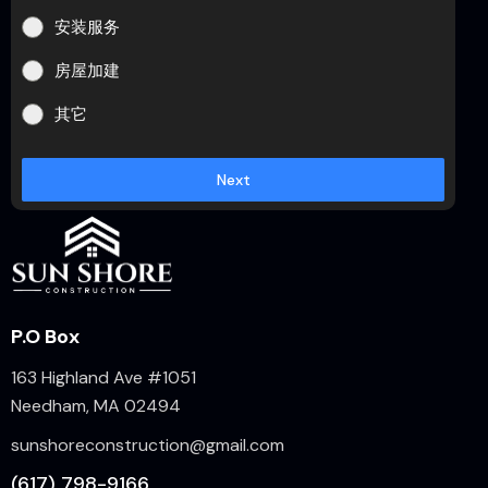
安装服务
房屋加建
其它
Next
P.O Box
163 Highland Ave #1051
Needham, MA 02494
sunshoreconstruction@gmail.com
(617) 798-9166