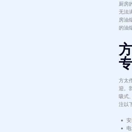
厨房
无法
房油
的油
方
方太
迎。
吸式
注以
安
电