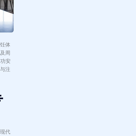
烹饪体
顿及周
成功安
点与注
专
合现代