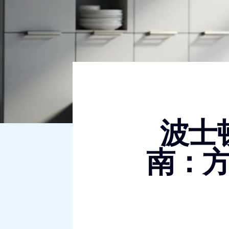
波士
南：