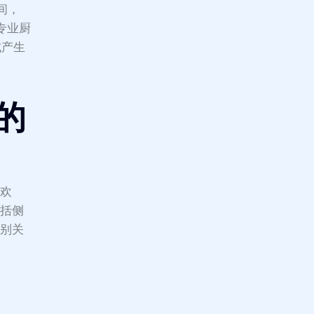
间，
专业厨
式产生
机的
受欢
包括侧
特别关