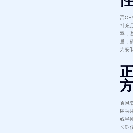
高C
补充
率，甚
量，
为安
正
通风
应采
或半
长期