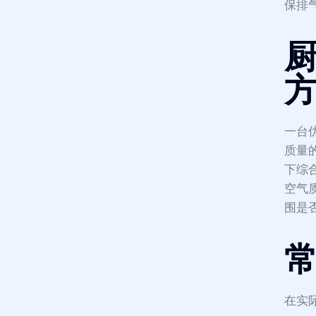
保排
一台
质量
下综
空气
围是
在实