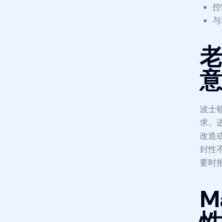
控
与
波士
求。
改造
封性
要时
M