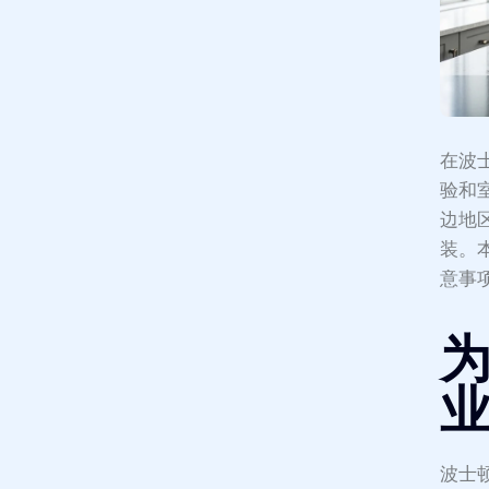
在波
验和
边地
装。
意事
波士