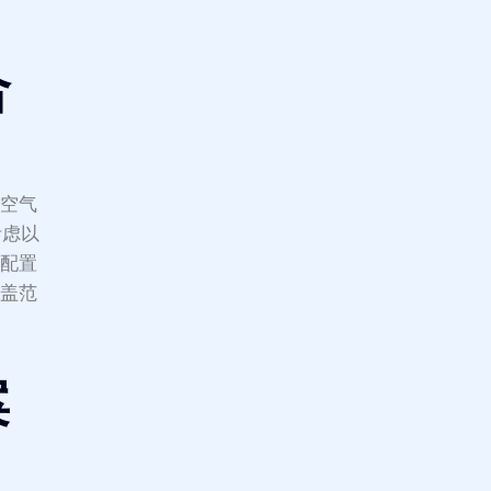
合
房空气
考虑以
及配置
覆盖范
案