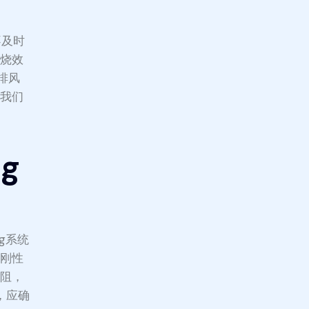
不及时
燃烧效
充排风
，我们
g
g系统
用刚性
风阻，
，应确