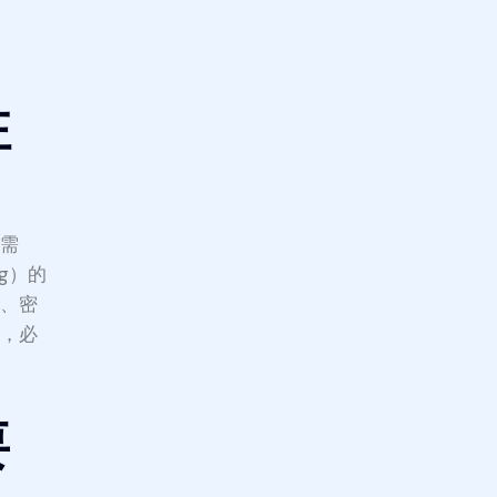
注
风需
g）的
理、密
况，必
要