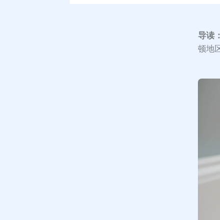
导读
顿地