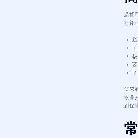
选择
行评
查
了
核
要
了
优秀
求并
到保