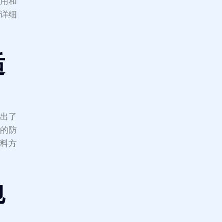
费用和
供详细
适
提出了
室的防
材料方
包