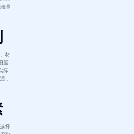
的潮湿
划
认、材
旧屋
实际
沟通，
素
料选择