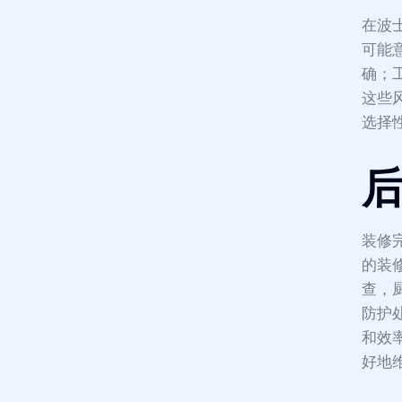
在波
可能
确；
这些
选择
装修
的装
查，
防护
和效
好地