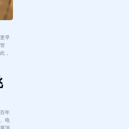
至更早
在管
因此，
挑
上百年
全、电
、屋顶