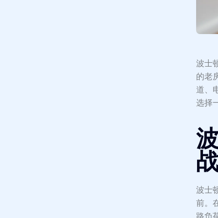
波士
的老
道、
选择
波士
前。
路负