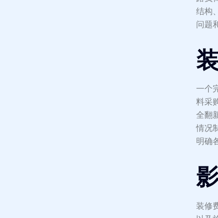
结构
问题
一个
料采
全翻
情况
明确
装修