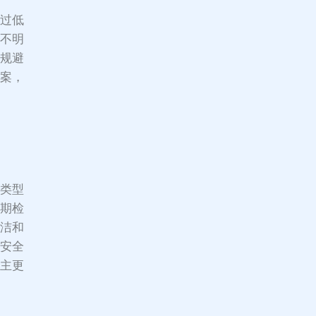
价过低
准不明
效规避
方案，
同类型
定期检
清洁和
用安全
业主更