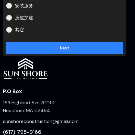
安装服务
房屋加建
其它
Next
P.O Box
163 Highland Ave #1051
Needham, MA 02494
sunshoreconstruction@gmail.com
(617) 798-9166