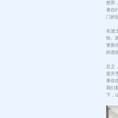
然而
者自
门的
在波
快。
更新
的选
总之
提升
果你
我们
下，