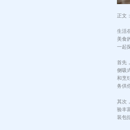
正文
生活
美食
一起
首先
侧吸
和烹
务供你
其次
验丰
装包