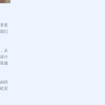
在享受
让我们
多，从
、设计
安装服
，由经
烟机安