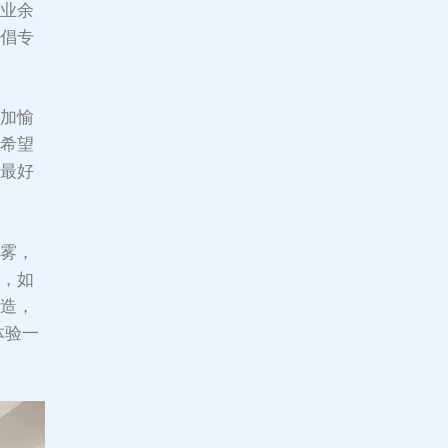
议业余
提倡专
更加愉
是希望
你最好
烟雾，
此，如
改造，
体验一