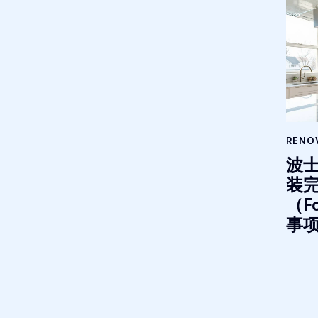
RENOV
波
装
（F
事