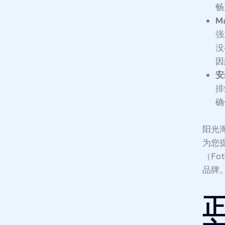
畅
M
强
没
因
安
排
确
阳光
为您
（Fo
品牌
正