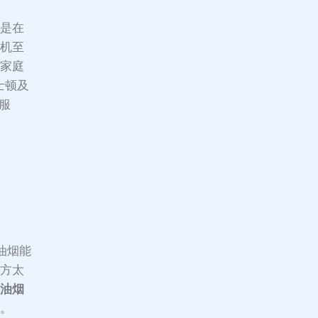
别是在
烟机至
人家庭
波士顿及
装服
油烟能
，方太
抽油烟
境。