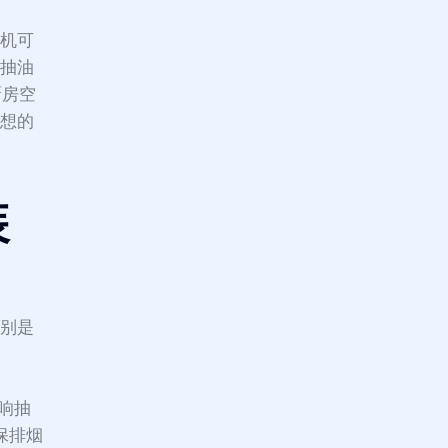
烟机可
太抽油
厨房空
理想的
装
特别是
响抽
保排烟