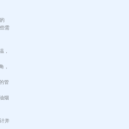
误的
一些需
温，
角，
的管
油烟
设计并