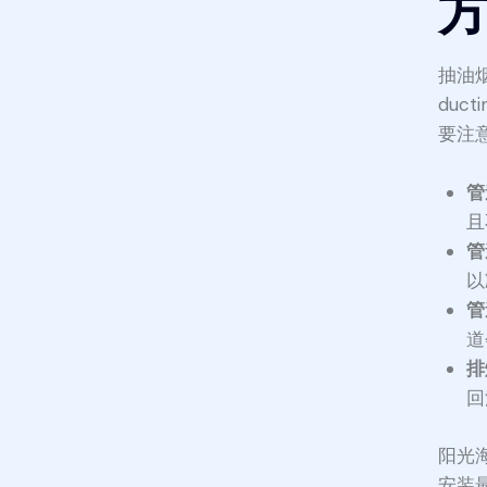
抽油烟
duc
要注
管
且
管
以
管
道
排
回
阳光海
安装