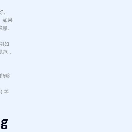
好。
。如果
隐患。
。
例如
规范，
，能够
太
) 等
g