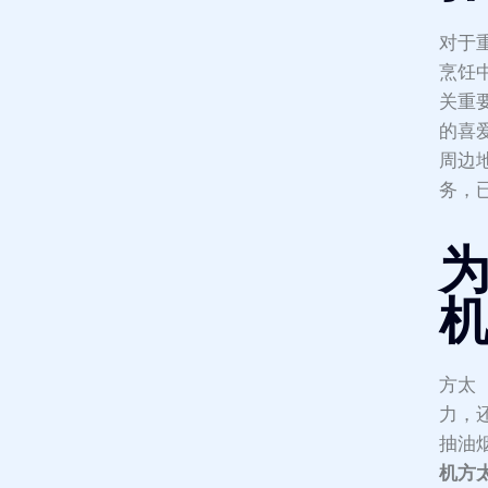
对于
烹饪
关重
的喜爱
周边地
务，
方太
力，
抽油
机方