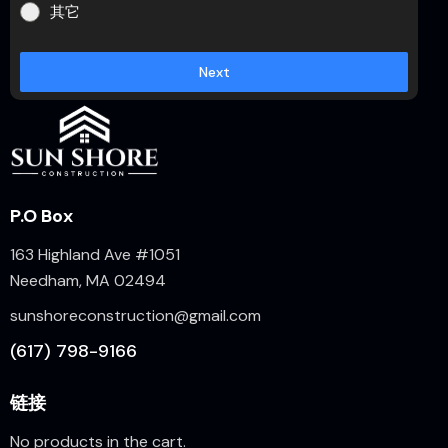
其它
Next
P.O Box
163 Highland Ave #1051
Needham, MA 02494
sunshoreconstruction@gmail.com
(617) 798-9166
链接
No products in the cart.