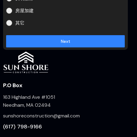
房屋加建
其它
Next
P.O Box
163 Highland Ave #1051
Needham, MA 02494
sunshoreconstruction@gmail.com
(617) 798-9166