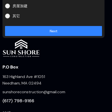
房屋加建
其它
Next
P.O Box
163 Highland Ave #1051
Needham, MA 02494
sunshoreconstruction@gmail.com
(617) 798-9166