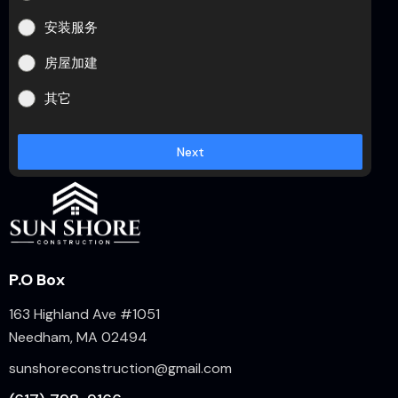
安装服务
房屋加建
其它
Next
P.O Box
163 Highland Ave #1051
Needham, MA 02494
sunshoreconstruction@gmail.com