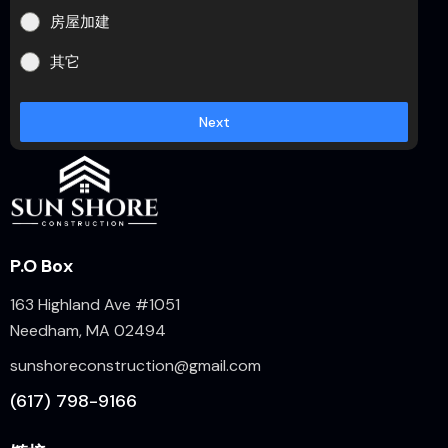
房屋加建
其它
Next
P.O Box
163 Highland Ave #1051
Needham, MA 02494
sunshoreconstruction@gmail.com
(617) 798-9166