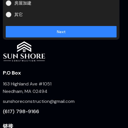
房屋加建
其它
Next
P.O Box
163 Highland Ave #1051
Needham, MA 02494
sunshoreconstruction@gmail.com
(617) 798-9166
链接