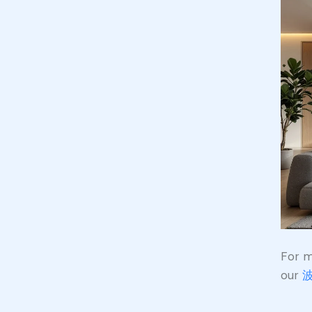
For 
our