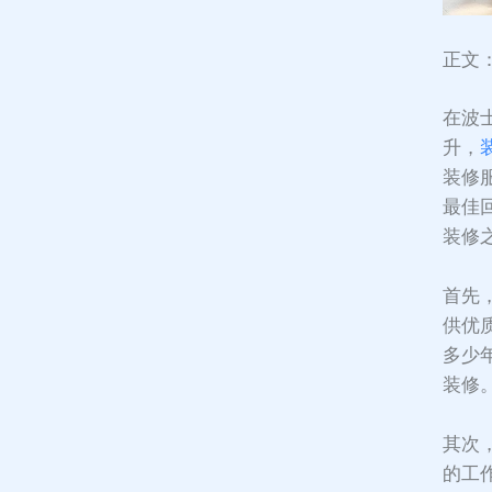
正文
在波
升，
装修
最佳
装修
首先
供优
多少
装修
其次
的工