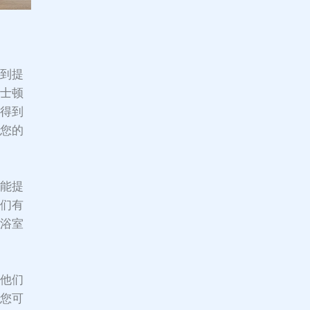
得到提
波士顿
资得到
让您的
仅能提
他们有
或浴室
。
解他们
样您可