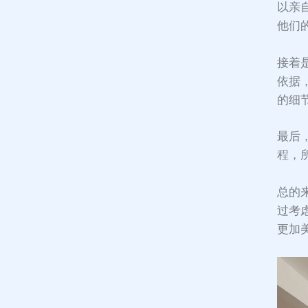
以亲
他们
接着
依据
的细
最后
程，
总的
过考
更加