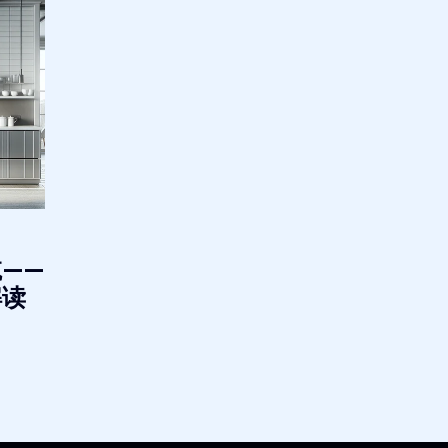
——
解读