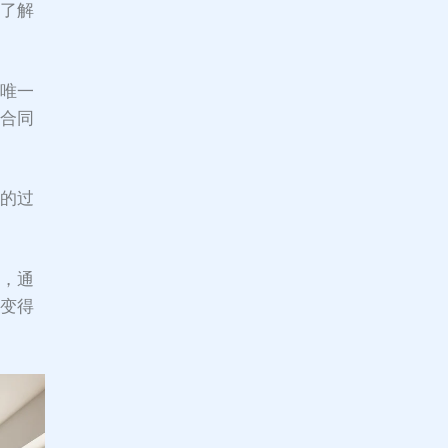
，了解
的唯一
终合同
作的过
。
是，通
屋变得