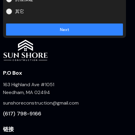
其它
Next
P.O Box
163 Highland Ave #1051
Needham, MA 02494
sunshoreconstruction@gmail.com
(617) 798-9166
链接