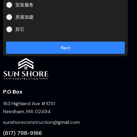
安装服务
房屋加建
其它
Next
P.O Box
163 Highland Ave #1051
Needham, MA 02494
sunshoreconstruction@gmail.com
(617) 798-9166