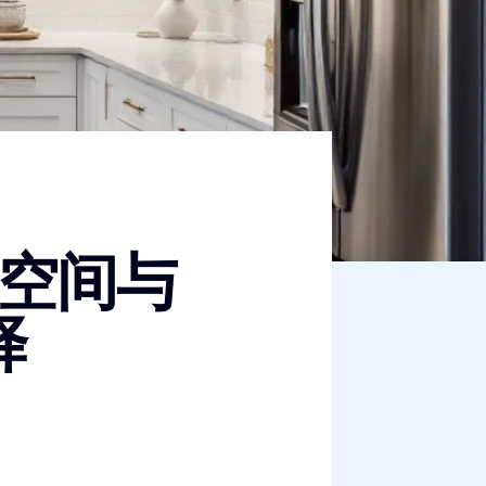
空间与
择