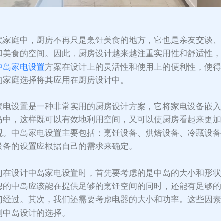
：
代家庭中，厨房不再只是烹饪美食的地方，它也是亲友交谈
和美食的空间。因此，厨房设计越来越注重实用性和舒适性
中岛家电设置
方案在设计上的灵活性和使用上的便利性，使
的家庭选择将其应用在厨房设计中。
家电设置是一种非常实用的厨房设计方案，它将家电设备嵌
岛中，这样既可以有效地利用空间，又可以使厨房看起来更
观。中岛家电设置主要包括：烹饪设备、烘焙设备、冷藏设
设备的设置应根据自己的需求来确定。
们在设计中岛家电设置时，首先要考虑的是中岛的大小和形
想的中岛应该能在提供足够的烹饪空间的同时，还能有足够
们经过。其次，我们还需要考虑电器的大小和功率。这些因
到中岛设计的选择。