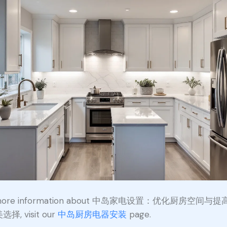
 more information about 中岛家电设置：优化厨房空间与
择, visit our
中岛厨房电器安装
page.