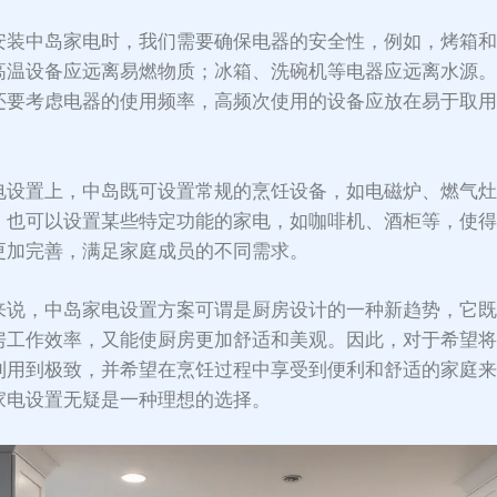
安装中岛家电时，我们需要确保电器的安全性，例如，烤箱
高温设备应远离易燃物质；冰箱、洗碗机等电器应远离水源
还要考虑电器的使用频率，高频次使用的设备应放在易于取
电设置上，中岛既可设置常规的烹饪设备，如电磁炉、燃气
，也可以设置某些特定功能的家电，如咖啡机、酒柜等，使
更加完善，满足家庭成员的不同需求。
来说，中岛家电设置方案可谓是厨房设计的一种新趋势，它
房工作效率，又能使厨房更加舒适和美观。因此，对于希望
利用到极致，并希望在烹饪过程中享受到便利和舒适的家庭
家电设置无疑是一种理想的选择。