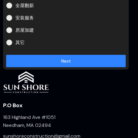
全屋翻新
安装服务
房屋加建
其它
Next
P.O Box
163 Highland Ave #1051
Needham, MA 02494
sunshoreconstruction@gmail.com