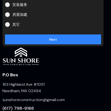
安装服务
房屋加建
其它
Next
P.O Box
163 Highland Ave #1051
Needham, MA 02494
sunshoreconstruction@gmail.com
(617) 798-9166